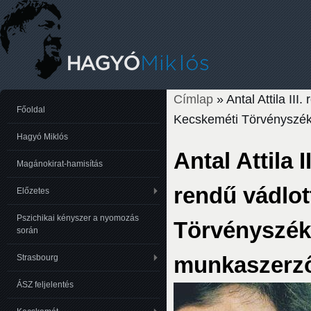
Címlap
» Antal Attila III
Jelenlegi hely
Főoldal
Kecskeméti Törvényszék
Hagyó Miklós
Antal Attila I
Magánokirat-hamisítás
rendű vádlot
Előzetes
Pszichikai kényszer a nyomozás
Törvényszéke
során
munkaszerz
Strasbourg
ÁSZ feljelentés