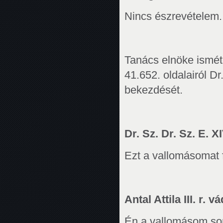
Nincs észrevételem.
Tanács elnöke isméte
41.652. oldalairól D
bekezdését.
Dr. Sz. Dr. Sz. E. XI
Ezt a vallomásomat 
Antal Attila III. r. v
Én a vallomásom so