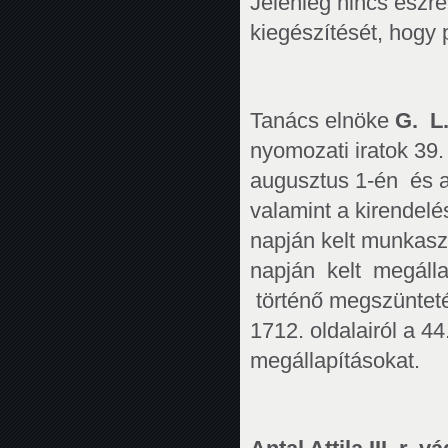
Jelenleg nincs észr
kiegészítését, hogy
Tanács elnöke
G. L
nyomozati iratok 39.
augusztus 1-én és a
valamint a kirendelés
napján kelt munkasz
napján kelt megál
történő megszüntetés
1712. oldalairól a 4
megállapításokat.