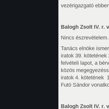
vezérigazgató ebben
Balogh Zsolt IV. r. v
Nincs észrevételem.
Tanács elnöke ismer
iratok 39. kötetének
felvételi lapot, a b
közös megegyezéssel
iratok 4. kötetének 
Futó Sándor vonatko
Balogh Zsolt IV. r. v