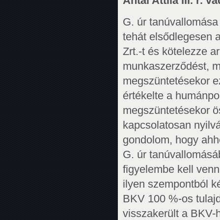
Antal Attila III. r. 
G. úr tanúvallomása 
tehát elsődlegesen 
Zrt.-t és kötelezze a
munkaszerződést, me
megszüntetésekor ezt
értékelte a humánpol
megszüntetésekor ös
kapcsolatosan nyilvá
gondolom, hogy ahhoz
G. úr tanúvallomás
figyelembe kell venni
ilyen szempontból ké
BKV 100 %-os tulajd
visszakerült a BKV-