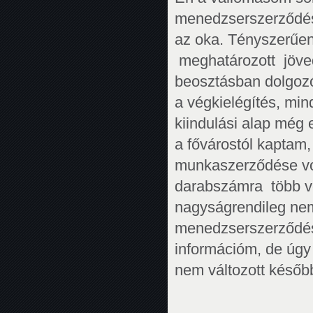
menedzserszerződés
az oka. Tényszerűen
meghatározott jöved
beosztásban dolgozó
a végkielégítés, min
kiindulási alap mé
a fővárostól kaptam,
munkaszerződése vol
darabszámra több v
nagyságrendileg nem
menedzserszerződése
információm, de úgy
nem változott későb