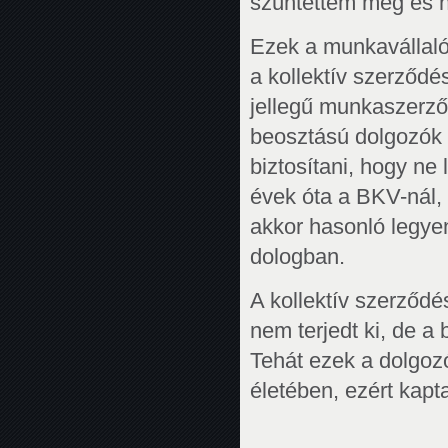
szüntettem meg és 
Ezek a munkavállaló
a kollektív szerződé
jellegű munkaszerző
beosztású dolgozók 
biztosítani, hogy ne
évek óta a BKV-nál, 
akkor hasonló legye
dologban.
A kollektív szerződé
nem terjedt ki, de a
Tehát ezek a dolgozó
életében, ezért kapt