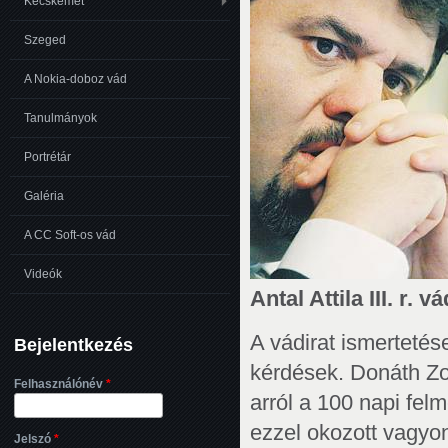
Kecskemét
Szeged
A Nokia-doboz vád
Tanulmányok
Portrétár
Galéria
A CC Soft-os vád
Videók
Antal Attila III. r. 
A vádirat ismertetés
Bejelentkezés
kérdések. Donáth Zol
Felhasználónév
*
arról a 100 napi felm
ezzel okozott vagyoni 
Jelszó
*