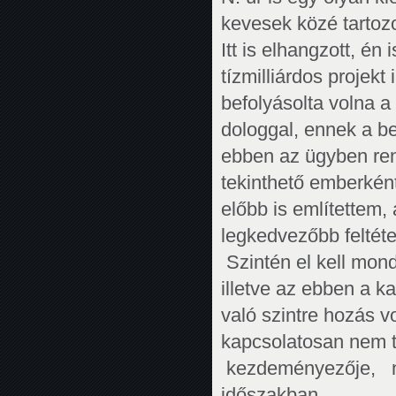
kevesek közé tartozo
Itt is elhangzott, é
tízmilliárdos projekt
befolyásolta volna a
dologgal, ennek a be
ebben az ügyben rend
tekinthető emberként
előbb is említettem
legkedvezőbb feltét
Szintén el kell mon
illetve az ebben a 
való szintre hozás 
kapcsolatosan ne
kezdeményezője, n
időszakban.