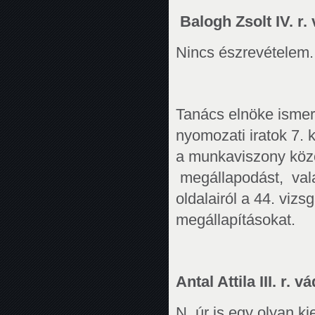
Balogh Zsolt IV. r. 
Nincs észrevételem.
Tanács elnöke ismer
nyomozati iratok 7.
a munkaviszony köz
megállapodást, vala
oldalairól a 44. viz
megállapításokat.
Antal Attila III. r. v
N. úr is egy olyan k