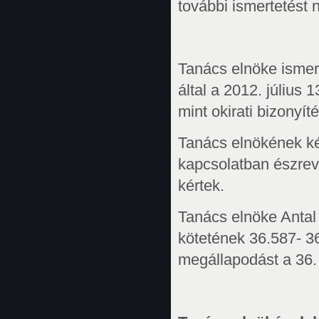
további ismertetést 
Tanács elnöke ismert
által a 2012. július
mint okirati bizonyíté
Tanács elnökének ké
kapcsolatban észrevé
kértek.
Tanács elnöke Antal At
kötetének 36.587- 36.
megállapodást a 36. 