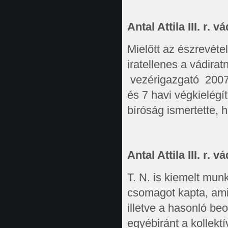
Antal Attila III. r. 
Mielőtt az észrevéte
iratellenes a vádira
vezérigazgató 2007.
és 7 havi végkielégíté
bíróság ismertette, 
Antal Attila III. r. v
T. N. is kiemelt munk
csomagot kapta, ami
illetve a hasonló beo
egyébiránt a kollekt