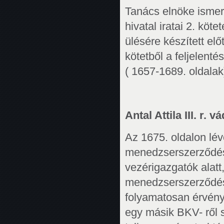
Tanács elnöke ismert
hivatal iratai 2. köt
ülésére készített elő
kötetből a feljelent
( 1657-1689. oldalak
Antal Attila III. r. v
Az 1675. oldalon lé
menedzserszerződés
vezérigazgatók alatt
menedzserszerződés
folyamatosan érvény
egy másik BKV- ről s