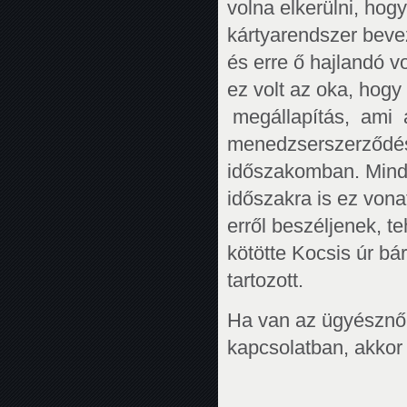
volna elkerülni, hog
kártyarendszer beve
és erre ő hajlandó v
ez volt az oka, hog
megállapítás, ami 
menedzserszerződése
időszakomban. Minde
időszakra is ez vona
erről beszéljenek, t
kötötte Kocsis úr bá
tartozott.
Ha van az ügyésznő
kapcsolatban, akkor 