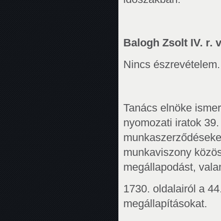
Balogh Zsolt IV. r. v
Nincs észrevételem.
Tanács elnöke ismer
nyomozati iratok 39.
munkaszerződéseket 
munkaviszony közös
megállapodást, valam
1730. oldalairól a 4
megállapításokat.