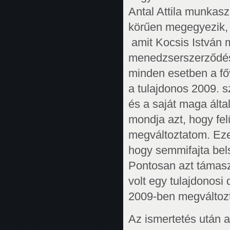
Antal Attila munkas
körűen megegyezik, 
amit Kocsis István 
menedzserszerződésb
minden esetben a főv
a tulajdonos 2009. s
és a saját maga ált
mondja azt, hogy fel
megváltoztatom. Eze
hogy semmifajta bels
Pontosan azt támaszt
volt egy tulajdonosi
2009-ben megváltozt
Az ismertetés után a