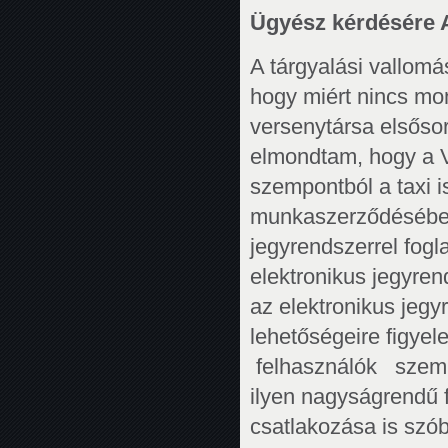
Ügyész kérdésére Ant
A tárgyalási vallomá
hogy miért nincs mo
versenytársa elsőso
elmondtam, hogy a 
szempontból a taxi 
munkaszerződésében 
jegyrendszerrel fog
elektronikus jegyre
az elektronikus je
lehetőségeire figyel
felhasználók szem
ilyen nagyságrendű 
csatlakozása is szób