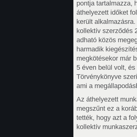
pontja tartalmazza, 
áthelyezett időket f
került alkalmazásra.
kollektív szerződés 
adható közös megegy
harmadik kiegészíté
megkötésekor már bet
5 éven belül volt, é
Törvénykönyve szerin
ami a megállapodásb
Az áthelyezett munk
megszűnt ez a koráb
tették, hogy azt a f
kollektív munkaszer