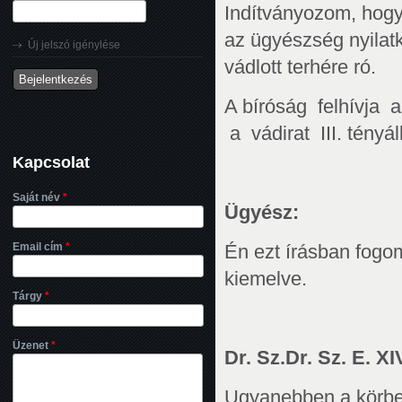
Indítványozom, hogy 
az ügyészség nyilatk
Új jelszó igénylése
vádlott terhére ró.
A bíróság felhívja 
a vádirat III. tényál
Kapcsolat
Saját név
*
Ügyész:
Email cím
*
Én ezt írásban fogo
kiemelve.
Tárgy
*
Üzenet
*
Dr. Sz.Dr. Sz. E. XIV
Ugyanebben a körben