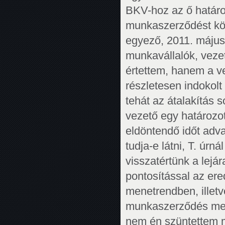
BKV-hoz az ő határoz
munkaszerződést kö
egyező, 2011. május
munkavállalók, vez
értettem, hanem a v
részletesen indokol
tehát az átalakítás 
vezető egy határozo
eldöntendő időt adv
tudja-e látni, T. úrn
visszatértünk a lejár
pontosítással az er
menetrendben, illet
munkaszerződés meg
nem én szüntettem 