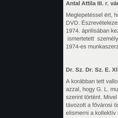
Antal Attila III. r. 
Meglepetéssel ért, 
DVD. Észrevételezem
1974. áprilisában k
ismertetett személy
1974-es munkaszerző
Dr. Sz. Dr. Sz. E. XI
A korábban tett val
azzal, hogy G. L. mu
szerint történt. Miv
távozott a fővárosi
elismerni a kollektív