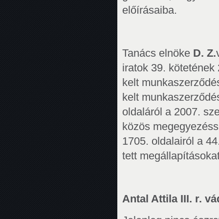
előírásaiba.
Tanács elnöke
D. Z.
iratok 39. kötetének
kelt munkaszerződést
kelt munkaszerződést
oldaláról a 2007. s
közös megegyezéssel
1705. oldalairól a 
tett megállapításokat
Antal Attila III. r. vá