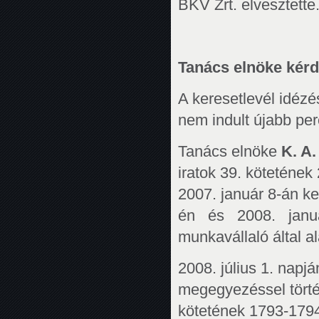
BKV Zrt. elvesztette
Tanács elnöke kérdés
A keresetlevél idézé
nem indult újabb per
Tanács elnöke
K. A
iratok 39. kötetének
2007. január 8-án
én és 2008. január 
munkavállaló által a
2008. július 1. nap
megegyezéssel törté
kötetének 1793-1794.