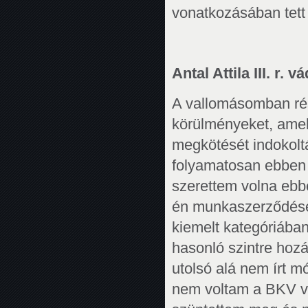
vonatkozásában tett
Antal Attila III. r. v
A vallomásomban rés
körülményeket, amel
megkötését indokoltá
folyamatosan ebben 
szerettem volna ebb
én munkaszerződése
kiemelt kategóriáb
hasonló szintre hozá
utolsó alá nem írt 
nem voltam a BKV v