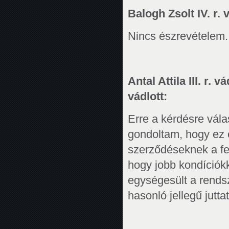
Balogh Zsolt IV. r. v
Nincs észrevételem.
Antal Attila III. r. 
vádlott:
Erre a kérdésre vál
gondoltam, hogy ez e
szerződéseknek a felé
hogy jobb kondíciókka
egységesült a rends
hasonló jellegű jutt