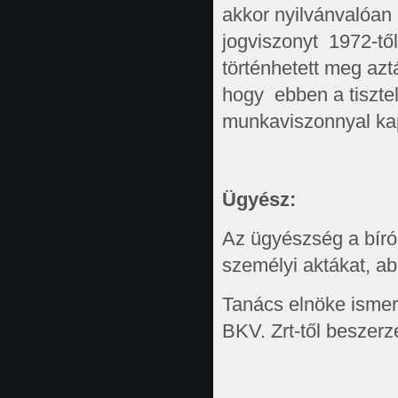
akkor nyilvánvalóan 
jogviszonyt 1972-tő
történhetett meg az
hogy ebben a tisztel
munkaviszonnyal ka
Ügyész:
Az ügyészség a bíró
személyi aktákat, ab
Tanács elnöke ismert
BKV. Zrt-től beszerz