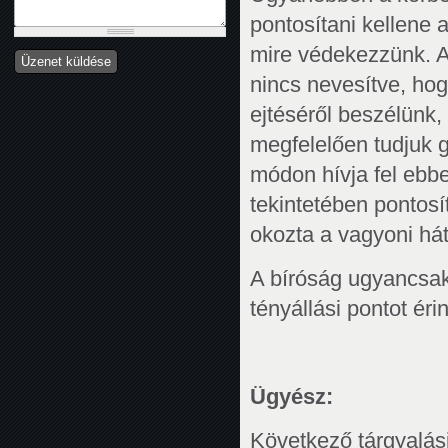
pontosítani kellene a
mire védekezzünk. A 
nincs nevesítve, hog
ejtéséről beszélünk,
megfelelően tudjuk g
módon hívja fel ebb
tekintetében pontosí
okozta a vagyoni hát
A bíróság ugyancsak 
tényállási pontot éri
Ügyész:
Következő tárgyalási