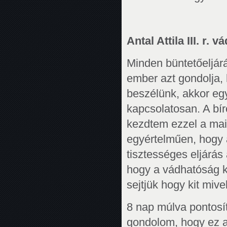
Antal Attila III. r. v
Minden büntetőeljárá
ember azt gondolja,
beszélünk, akkor eg
kapcsolatosan. A bír
kezdtem ezzel a mai 
egyértelműen, hogy a 
tisztességes eljárás
hogy a vádhatóság ki
sejtjük hogy kit miv
8 nap múlva pontosít
gondolom, hogy ez a 