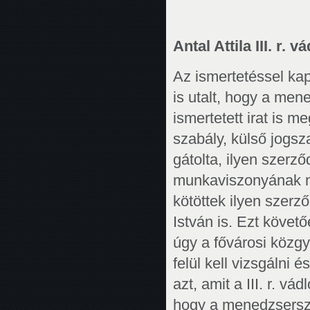
Antal Attila III. r. 
Az ismertetéssel ka
is utalt, hogy a mene
ismertetett irat is 
szabály, külső jogs
gátolta, ilyen szerz
munkaviszonyának m
kötöttek ilyen szerz
István is. Ezt követ
úgy a fővárosi közg
felül kell vizsgálni 
azt, amit a III. r. v
hogy a menedzsersze