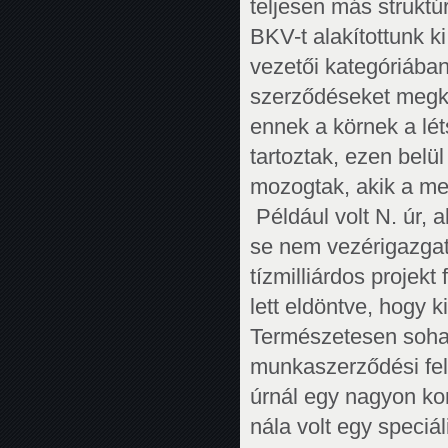
teljesen más struktúr
BKV-t alakítottunk k
vezetői kategóriába
szerződéseket megk
ennek a körnek a lét
tartoztak, ezen belü
mozogtak, akik a me
Például volt N. úr, a
se nem vezérigazgat
tízmilliárdos projekt
lett eldöntve, hogy 
Természetesen soha
munkaszerződési fe
úrnál egy nagyon ko
nála volt egy speciál