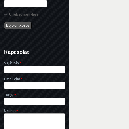
Új jelszó igénylése
Kapcsolat
Saját név
*
Email cím
*
Tárgy
*
Üzenet
*