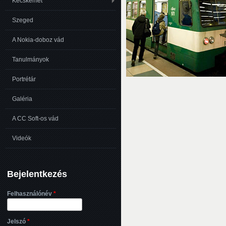
Kecskemét
Szeged
A Nokia-doboz vád
Tanulmányok
Portrétár
Galéria
A CC Soft-os vád
Videók
Bejelentkezés
Felhasználónév
*
Jelszó
*