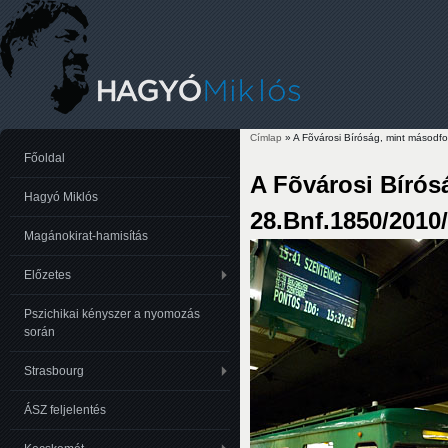
Címlap
» A Fõvárosi Bíróság, mint másodf
Jelenlegi hely
Főoldal
A Fõvárosi Bírós
Hagyó Miklós
28.Bnf.1850/2010
Magánokirat-hamisítás
Előzetes
Pszichikai kényszer a nyomozás
során
Strasbourg
ÁSZ feljelentés