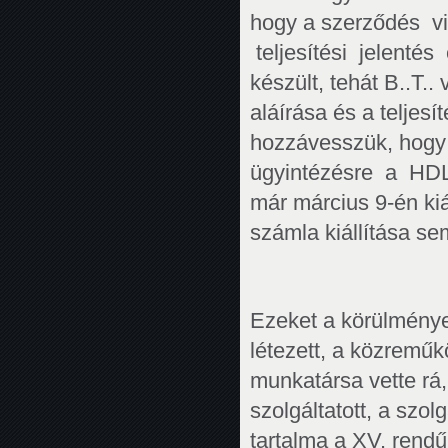
hogy a szerződés v
teljesítési jelentés
készült, tehát B..T.
aláírása és a teljesí
hozzávesszük, hogy 
ügyintézésre a HDL 
már március 9-én kiál
számla kiállítása se
Ezeket a körülménye
létezett, a közreműk
munkatársa vette rá
szolgáltatott, a szolg
tartalma a XV. rendű