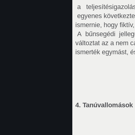
a teljesítésigazol
egyenes következtetés
ismernie, hogy fiktí
A bűnsegédi jelleg
változtat az a nem c
ismerték egymást, é
4. Tanúvallomások