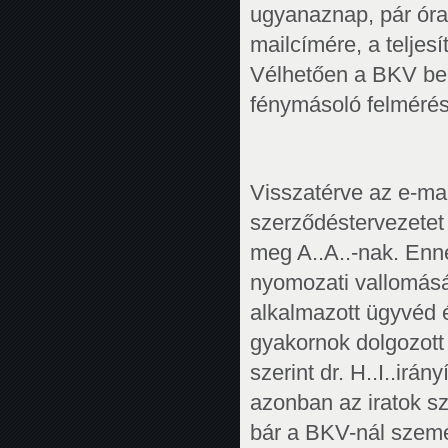
ugyanaznap, pár óra
mailcímére, a teljesí
Vélhetően a BKV berk
fénymásoló felmérés
Visszatérve az e-mai
szerződéstervezetet 
meg A..A..-nak. Enne
nyomozati vallomásá
alkalmazott ügyvéd é
gyakornok dolgozott
szerint dr. H..I..irán
azonban az iratok s
bár a BKV-nál szemé