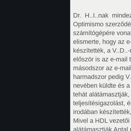
Dr. H..I..nak mind
Optimismo szerződés
számítógépére vonatk
elismerte, hogy az e
készítették, a V..D..
először is az e-mail
másodszor az e-maile
harmadszor pedig V..
nevében küldte és a 
tehát alátámasztják
teljesítésigazolást, 
irodában készítették
Mivel a HDL vezetői k
alátámasztják Antal