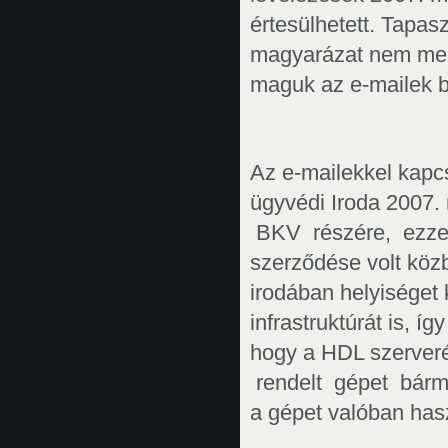
értesülhetett. Tapas
magyarázat nem merü
maguk az e-mailek b
Az e-mailekkel kapcs
ügyvédi Iroda 2007
BKV részére, ezzel
szerződése volt közb
irodában helyiséget 
infrastruktúrát is, íg
hogy a HDL szerveré
rendelt gépet bármi
a gépet valóban has