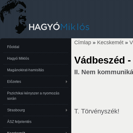
Címlap
»
Kecskemét
»
Jelenlegi hely
Főoldal
Vádbeszéd -
Hagyó Miklós
Magánokirat-hamisítás
II. Nem kommunikác
Előzetes
Pszichikai kényszer a nyomozás
során
T. Törvényszék!
Strasbourg
ÁSZ feljelentés