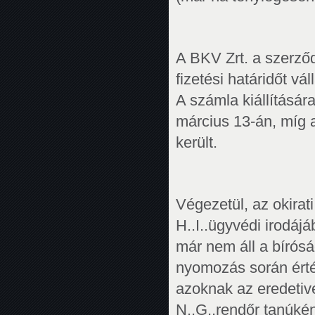
A BKV Zrt. a szerző
fizetési határidőt vá
A számla kiállításár
március 13-án, míg 
került.
Végezetül, az okirati
H..I..ügyvédi irodáj
már nem áll a bírós
nyomozás során érték
azoknak az eredetive
N..G..rendőr tanúként