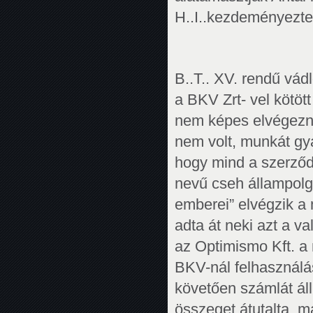
H..I..kezdeményezte 
B..T.. XV. rendű vád
a BKV Zrt- vel kötött
nem képes elvégezni
nem volt, munkát gya
hogy mind a szerződé
nevű cseh állampolgá
emberei” elvégzik a m
adta át neki azt a va
az Optimismo Kft. a 
BKV-nál felhasználás
követően számlát áll
összeget átutalta, m