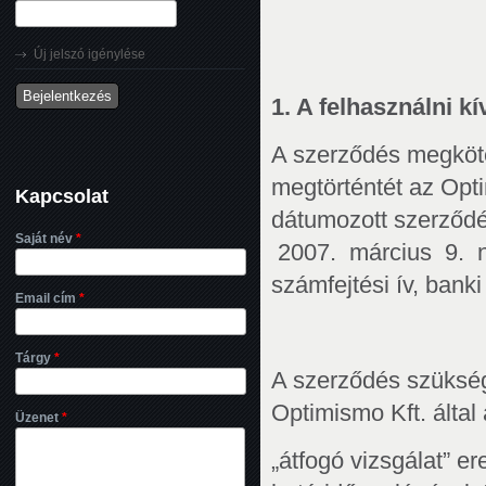
Új jelszó igénylése
1. A
felhasználni kí
A szerződés megkötés
megtörténtét az Opti
Kapcsolat
dátumozott szerződés
Saját név
*
2007. március 9. na
számfejtési ív, bank
Email cím
*
Tárgy
*
A szerződés szükségt
Optimismo Kft. által
Üzenet
*
„átfogó vizsgálat” ere