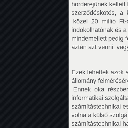
horderejűnek kellett
szerződéskötés, a k
közel 20 millió Ft-o
indokolhatónak és a 
mindemellett pedig 
aztán azt venni, vag
Ezek lehettek azok 
állomány felmérésér
Ennek oka részben 
informatikai szolgál
számítástechnikai es
volna a külső szolgál
számítástechnikai h