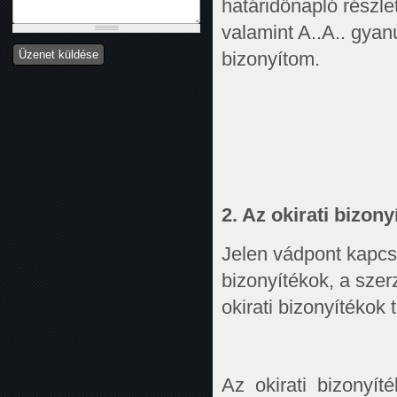
határidőnapló részle
valamint A..A.. gyanús
bizonyítom.
2. Az okirati bizon
Jelen vádpont kapcs
bizonyítékok, a sze
okirati bizonyítékok t
Az okirati bizonyí