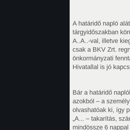
A határidő napló alát
tárgyidőszakban körü
A..A..-val, illetve ki
csak a BKV Zrt. regn
önkormányzati fennt
Hivatallal is jó kapcs
Bár a határidő naplób
azokból – a személy
olvashatóak ki, így p
„A... – takarítás, sz
mindössze 6 nappal 