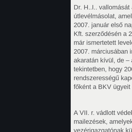
Dr. H..I.. vallomásá
útlevélmásolat, amely
2007. január első na
Kft. szerződésén a 2
már ismertetett leve
2007. márciusában in
akaratán kívül, de –
tekintetben, hogy 20
rendszerességű kapc
főként a BKV ügyeit 
A VII. r. vádlott véd
mailezések, amelyek
vezérigazgatónak kü