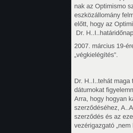
nak az Optimismo sz
eszközállomány felm
előtt, hogy az Optim
Dr. H..I..határidőna
2007. március 19-ére
„végkielégítés”.
Dr. H..I..tehát maga 
dátumokat figyelemme
Arra, hogy hogyan k
szerződéséhez, A..A
szerződés és az ezen
vezérigazgató „nem h