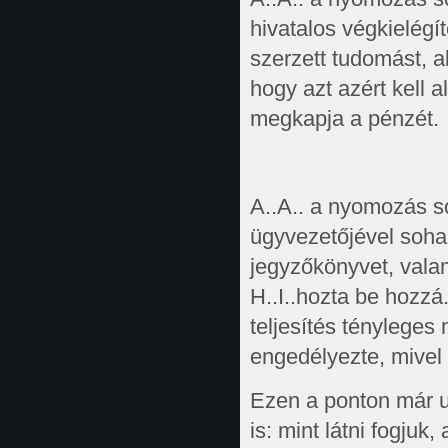
hivatalos végkielégít
szerzett tudomást, a
hogy azt azért kell a
megkapja a pénzét.
A..A.. a nyomozás sor
ügyvezetőjével soha n
jegyzőkönyvet, valami
H..I..hozta be hozzá
teljesítés tényleges 
engedélyezte, mivel 
Ezen a ponton már u
is: mint látni fogju