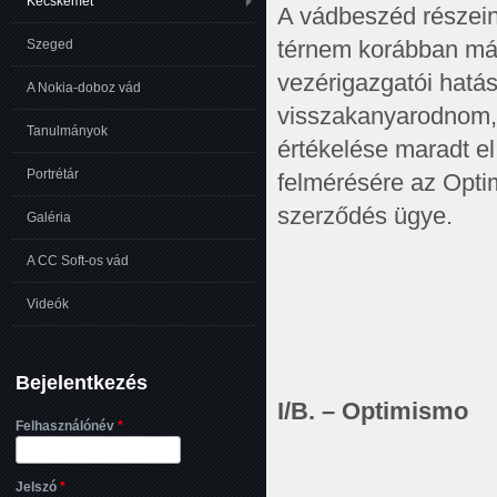
Kecskemét
A vádbeszéd részein
térnem korábban már
Szeged
vezérigazgatói hatá
A Nokia-doboz vád
visszakanyarodnom, 
Tanulmányok
értékelése maradt el
Portrétár
felmérésére az Optim
szerződés ügye.
Galéria
A CC Soft-os vád
Videók
Bejelentkezés
I/B. – Optimismo
Felhasználónév
*
Jelszó
*