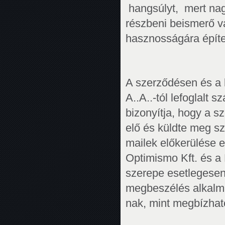
hangsúlyt, mert nagy
részbeni beismerő v
hasznosságára építet
A szerződésen és a 
A..A..-tól lefoglalt
bizonyítja, hogy a s
elő és küldte meg sz
mailek előkerülése e
Optimismo Kft. és a
szerepe esetlegesen 
megbeszélés alkalmáv
nak, mint megbízható