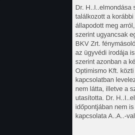
Dr. H..I..elmondása
találkozott a korábbi
állapodott meg arról
szerint ugyancsak eg
BKV Zrt. fénymásolói
az ügyvédi irodája i
szerint azonban a k
Optimismo Kft. közti
kapcsolatban levelezé
nem látta, illetve a
utasította. Dr. H..I
időpontjában nem is 
kapcsolata A..A..-va