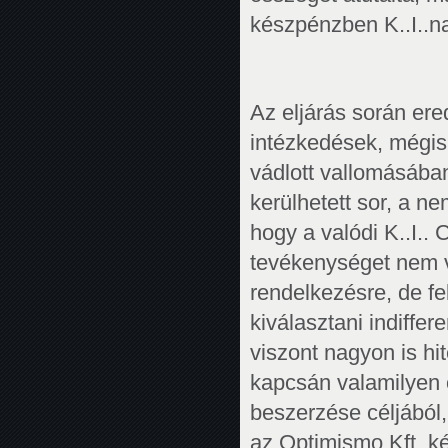
készpénzben K..I..na
Az eljárás során ere
intézkedések, mégis 
vádlott vallomásában 
kerülhetett sor, a n
hogy a valódi K..I..
tevékenységet nem vég
rendelkezésre, de f
kiválasztani indiffer
viszont nagyon is hi
kapcsán valamilyen 
beszerzése céljából,
az Optimismo Kft. kép