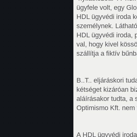
ügyfele volt, egy Gl
HDL ügyvédi iroda k
személynek. Látható 
HDL ügyvédi iroda, po
val, hogy kivel köss
szállítja a fiktív bű
B..T.. eljáráskori t
kétséget kizáróan bi
aláírásakor tudta, a
Optimismo Kft. nem fo
A HDL ügyvédi iroda 