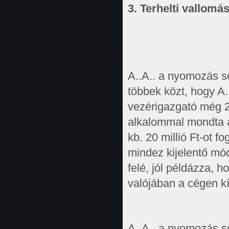
3. Terhelti vallomá
A..A.. a nyomozás s
többek közt, hogy A.
vezérigazgató még 2
alkalommal mondta a
kb. 20 millió Ft-ot f
mindez kijelentő mó
felé, jól példázza, 
valójában a cégen kí
A..A.. a nyomozás s