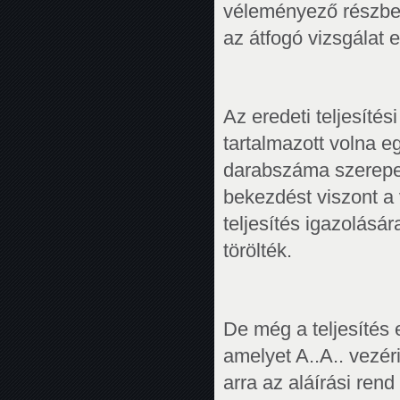
véleményező részben
az átfogó vizsgálat 
Az eredeti teljesíté
tartalmazott volna 
darabszáma szerepel 
bekezdést viszont a 
teljesítés igazolásá
törölték.
De még a teljesítés 
amelyet A..A.. vezér
arra az aláírási ren