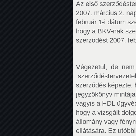
Az első szerződéste
2007. március 2. nap
február 1-i dátum sz
hogy a BKV-nak szer
szerződést 2007. fe
Végezetül, de nem
szerződéstervezetek
szerződés képezte, h
jegyzőkönyv mintája 
vagyis a HDL ügyvéd
hogy a vizsgált dolg
állomány vagy fénym
ellátására. Ez utóbb