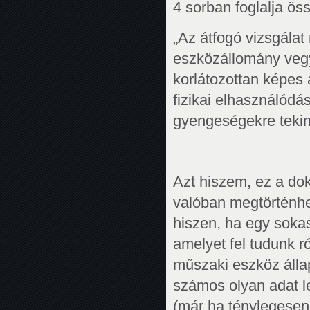
4 sorban foglalja ös
„Az átfogó vizsgálat
eszközállomány veg
korlátozottan képes 
fizikai elhasználódá
gyengeségekre tekint
Azt hiszem, ez a do
valóban megtörténhe
hiszen, ha egy sokas
amelyet fel tudunk r
műszaki eszköz álla
számos olyan adat l
(már ha ténylegesen e