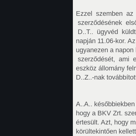
Ezzel szemben az e
szerződésének első
D..T.. ügyvéd küldt
napján 11.06-kor. Az 
ugyanezen a napon lé
szerződését, ami e
eszköz állomány felm
D..Z..-nak továbbíto
A..A.. későbbiekben 
hogy a BKV Zrt. szerz
értesült. Azt, hogy 
körültekintően kelle