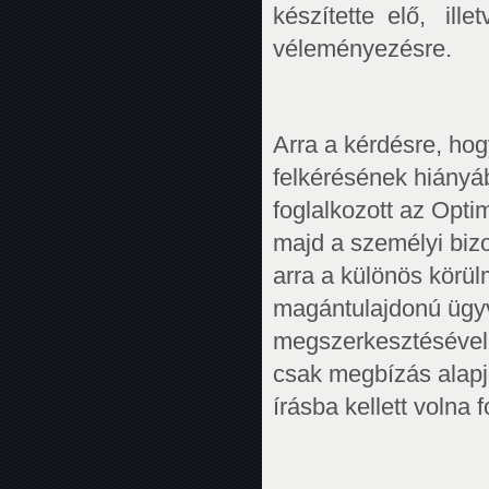
készítette elő, il
véleményezésre.
Arra a kérdésre, ho
felkérésének hiányáb
foglalkozott az Opt
majd a személyi bizo
arra a különös körü
magántulajdonú ügyv
megszerkesztésével 
csak megbízás alapjá
írásba kellett volna f