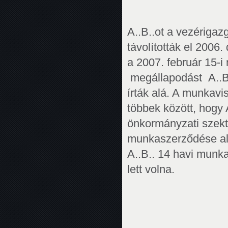
A..B..ot a vezériga
távolították el 2006
a 2007. február 15-
megállapodást A..B.
írták alá. A munkavi
többek között, hogy 
önkormányzati szek
munkaszerződése ala
A..B.. 14 havi munka
lett volna.