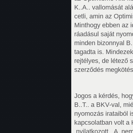
K..A.. vallomását alá
cetli, amin az Optimi
Minthogy ebben az id
ráadásul saját nyomo
minden bizonnyal B..
tagadta is. Mindezek
rejtélyes, de létez
szerződés megkötés
Jogos a kérdés, hogy
B..T.. a BKV-val, mié
nyomozás irataiból i
kapcsolatban volt a 
nyilatkozott. A ne