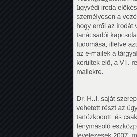
ügyvédi iroda előkész
személyesen a vezéri
hogy erről az irodát
tanácsadói kapcsolat
tudomása, illetve azt
az e-mailek a tárgya
kerültek elő, a VII. r
mailekre.
Dr. H..I..saját szer
vehetett részt az ügy
tartózkodott, és cs
fénymásoló eszközpa
levelezések 2007. má