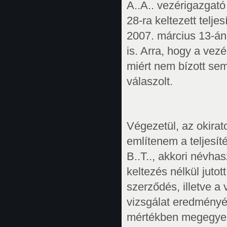
A..A.. vezérigazgató 
28-ra keltezett telj
2007. március 13-án
is. Arra, hogy a vez
miért nem bízott se
válaszolt.
Végezetül, az okirat
említenem a teljesí
B..T.., akkori névhas
keltezés nélkül juto
szerződés, illetve a
vizsgálat eredményét
mértékben megegyezi