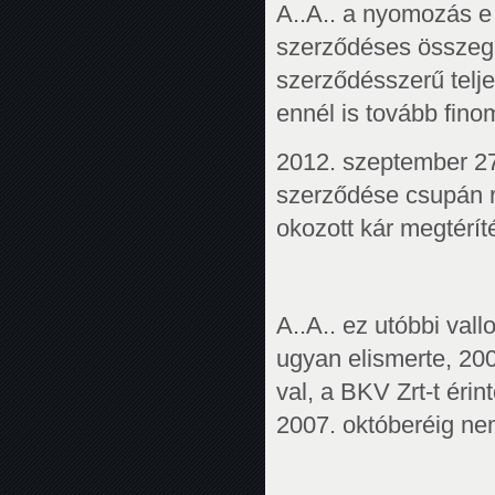
A..A.. a nyomozás e
szerződéses összeg f
szerződésszerű teljes
ennél is tovább fino
2012. szeptember 27-
szerződése csupán r
okozott kár megtéríté
A..A.. ez utóbbi vall
ugyan elismerte, 2007
val, a BKV Zrt-t éri
2007. októberéig nem