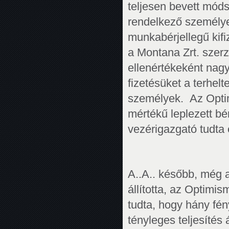
teljesen bevett móds
rendelkező személye
munkabérjellegű kifiz
a Montana Zrt. szerz
ellenértékeként nagy
fizetésüket a terhel
személyek. Az Optimi
mértékű leplezett bér
vezérigazgató tudta
A..A.. később, még 
állította, az Optimi
tudta, hogy hány fén
tényleges teljesítés 