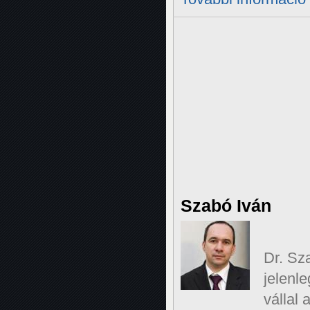
Szabó Iván
Dr. Sz
jelenl
vállal