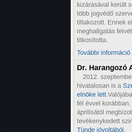
kizárásával került s
több jogvédő szerve
tiltakozott. Ennek 
meghallgatás felvét
titkosította.
További információ
Dr. Harangozó A
2012. szeptember
hivatalosan is a
Sze
elnöke lett
.Valójáb
fél évvel korábban,
áprilisától megbízo
tevékenykedett szi
Tünde jóvoltából
.