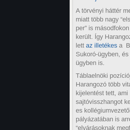
A törvényi háttér 
miatt több nagy “el
per” is másodfoko
került. Így Harangoz
lett
az illetékes
a B
Sukoró-ügyben, és
ügyben is.
Táblaelnöki pozíci
Harangozó több vit
kijelentést tett, am
sajtóvisszhangot ke
es kollégiumvezetői
pályázatában is arró
“elvárásoknak megf