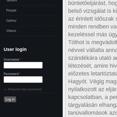
Studies
büntetőeljárást, ho
belső vizsgálat is 
People
az érintett időszak
Gallery
minden rendben van
Videos
kezeléssel más üg
Tóthot is megvádol
User login
névvel vállalta ann
szándékára utaló a
Username
*
létezését, amire hi
előzetes letartózta
Password
*
Hagyót. Végig mag
nyilatkozott az eljá
Request new password
kapcsolatban, a pe
tárgyalásán elhangz
tanúvallomások az