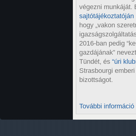
végezni munkáját.
sajtótájékoztatóján
hogy „vakon szeretn
igazságszolgáltatá
2016-ban pedig “k
gazdájának” nevez
Tündét, és
“úri klub
Strasbourgi emberi 
bizottságot.
További információ