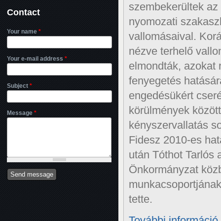
szembekerültek az 
Contact
nyomozati szakaszb
Your name
*
vallomásaival. Kor
nézve terhelő vallo
Your e-mail address
*
elmondták, azokat 
fenyegetés hatásá
Subject
*
engedésükért cser
körülmények között,
Message
*
kényszervallatás so
Fidesz 2010-es hat
után Tóthot Tarlós 
Önkormányzat közb
munkacsoportjának
tette.
További információ