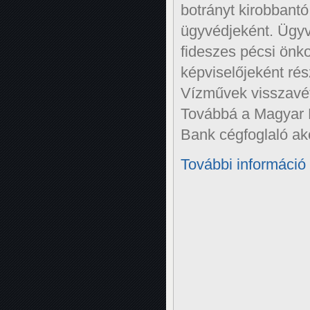
botrányt kirobbantó
ügyvédjeként. Ügyv
fideszes pécsi önk
képviselőjeként rés
Vízművek visszavé
Továbbá a Magyar F
Bank cégfoglaló ak
További információ