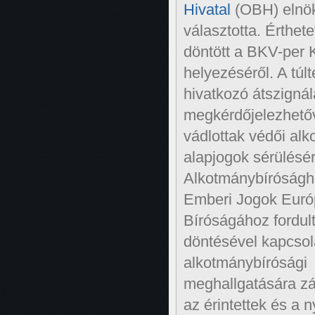
Hivatal
(OBH) elnö
választotta. Érthete
döntött a BKV-per
helyezéséről. A túl
hivatkozó átszigná
megkérdőjelezhetőv
vádlottak védői al
alapjogok sérülésé
Alkotmánybíróságh
Emberi Jogok Euró
Bíróságához fordu
döntésével kapcso
alkotmánybírósági
meghallgatására zár
az érintettek és a 