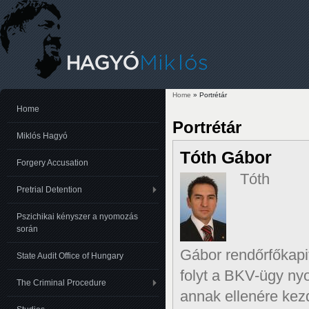
Home
» Portrétár
You are here
Home
Portrétár
Miklós Hagyó
Tóth Gábor
Forgery Accusation
Tóth
Pretrial Detention
Pszichikai kényszer a nyomozás
során
Gábor rendőrfőkapi
State Audit Office of Hungary
folyt a BKV-ügy ny
The Criminal Procedure
annak ellenére ke