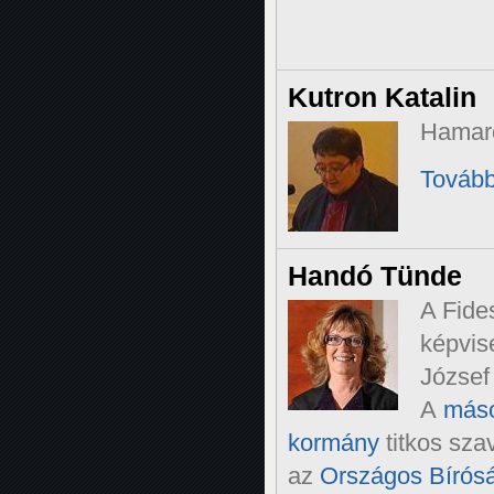
Kutron Katalin
Hamaro
Tovább
Handó Tünde
A Fide
képvis
József
A
máso
kormány
titkos sza
az
Országos Bírósá