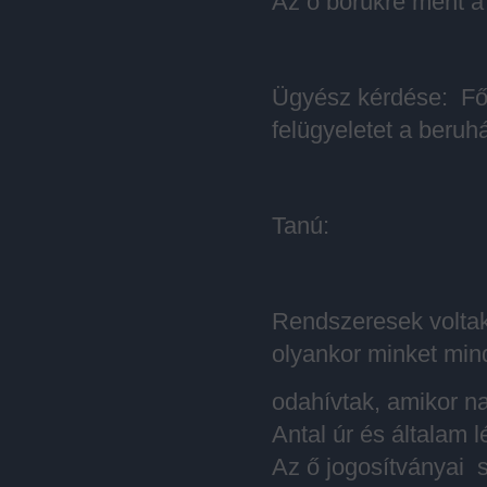
Az ő bőrükre ment a 
Ügyész kérdése: Fő
felügyeletet a beruhá
Tanú:
Rendszeresek voltak 
olyankor minket min
odahívtak, amikor nap
Antal úr és általam 
Az ő jogosítványai 