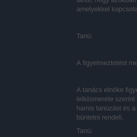
amelyekkel kapcsol
Tanú:
A figyelmeztetést m
A tanács elnöke figy
lelkiismerete szerint
hamis tanúzást és a
büntetni rendeli.
Tanú: