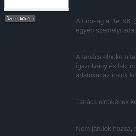
A bíróság a Be. 96. 
egyéb személyi adata
A tanács elnöke a t
igazolvány és lakcím
adatokat az iratok kö
Tanács elnökének ké
Nem járulok hozzá, 