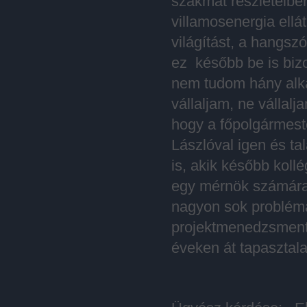
szakmát részleteiben
villamosenergia ellát
világítást, a hangszó
ez később be is biz
nem tudom hány alka
vállaljam, ne vállal
hogy a főpolgármeste
Lászlóval igen és t
is, akik később koll
egy mérnök számára 
nagyon sok problém
projektmenedzsment 
éveken át tapasztala