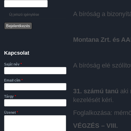
A bíróság a bizonyítá
Új jelszó igénylése
M
on
t
a
n
a
Z
r
t.
é
s
A
A
Kapcsolat
A bíróság elé szólíto
Saját név
*
Email cím
*
3
1.
s
z
á
m
ú
tanú
aki
Tárgy
*
kezelését kéri.
Foglalkozása: mérnö
Üzenet
*
VÉ
GZ
ÉS
– V
I
II
.