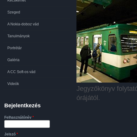
Kecskemét
Szeged
A Nokia-doboz vád
Tanulmányok
Portrétár
Galéria
A CC Soft-os vád
Videók
Jegyzőkönyv folytat
órájától.
Bejelentkezés
Felhasználónév
*
Jelszó
*