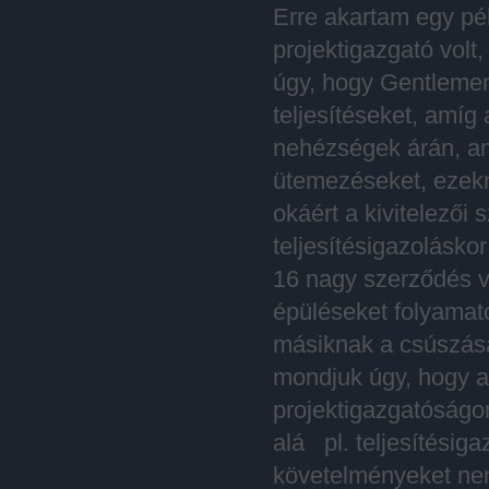
Erre akartam egy pél
projektigazgató volt,
úgy, hogy Gentlemen
teljesítéseket, amíg
nehézségek árán, ami
ütemezéseket, ezekne
okáért a kivitelező
teljesítésigazoláskor
16 nagy szerződés v
épüléseket folyamatos
másiknak a csúszásá
mondjuk úgy, hogy a
projektigazgatóságo
alá pl. teljesítésig
követelményeket nem 