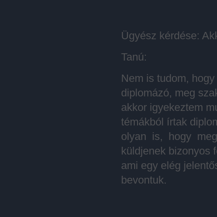
Ügyész kérdése: Akk
Tanú:
Nem is tudom, hogy v
diplomázó, meg szak
akkor igyekeztem mu
témákból írtak dipl
olyan is, hogy meg
küldjenek bizonyos f
ami egy elég jelentő
bevontuk.