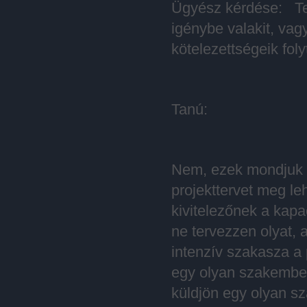
Ügyész kérdése: Teh
igénybe valakit, va
kötelezettségeik fo
Tanú:
Nem, ezek mondjuk ú
projekttervet meg l
kivitelezőnek a kapac
ne tervezzen olyat, 
intenzív szakasza a 
egy olyan szakembert
küldjön egy olyan sz