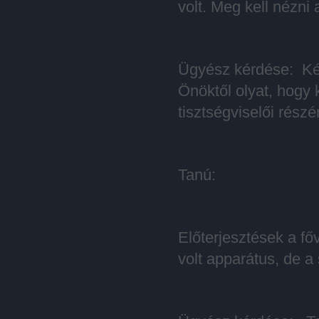
volt. Meg kell nézni
Ügyész kérdése: Kér
Önöktől olyat, hogy 
tisztségviselői részé
Tanú:
Előterjesztések a f
volt apparátus, de a