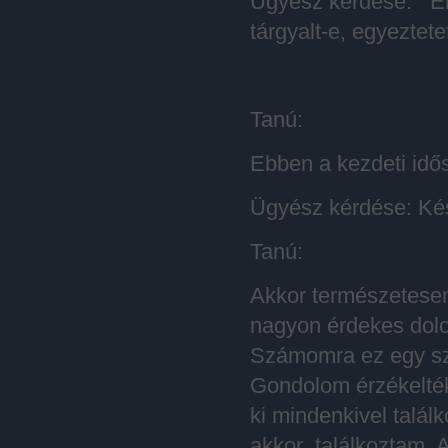
Ügyész kérdése: Ebb
tárgyalt-e, egyeztet
Tanú:
Ebben a kezdeti id
Ügyész kérdése: Kés
Tanú:
Akkor természetesen
nagyon érdekes dolo
Számomra ez egy sza
Gondolom érzékelték
ki mindenkivel talá
akkor találkoztam 