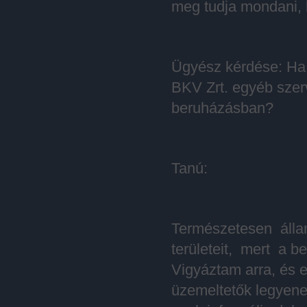
meg tudja mondani, h
Ügyész kérdése: Ha j
BKV Zrt. egyéb szer
beruházásban?
Tanú:
Természetesen áll
területeit, mert a b
Vigyáztam arra, és e
üzemeltetők legyen