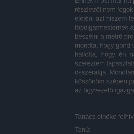
Ennek most már ha j
részletről nem fogok
elején, azt hiszem 
főpolgármesternek a 
beszélni a metró pr
mondta, hogy gond v
hallotta, hogy én 
szereztem tapasztala
összerakja. Mondtam
köszönöm szépen jól
az ügyvezető igazgat
Tanács elnöke felhí
Tanú: