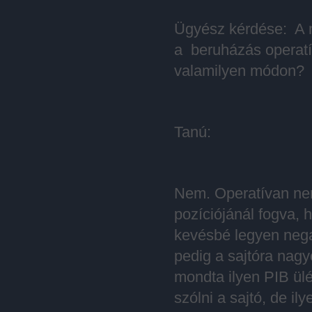
Ügyész kérdése: A 
a beruházás operatív
valamilyen módon?
Tanú:
Nem. Operatívan nem 
pozíciójánál fogva, h
kevésbé legyen negat
pedig a sajtóra nag
mondta ilyen PIB ül
szólni a sajtó, de i