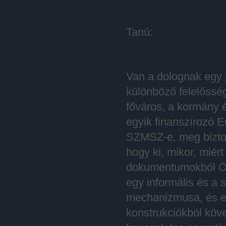
Tanú:
Van a dolognak egy 
különböző felelőssé
főváros, a kormány é
egyik finanszírozó E
SZMSZ-e, meg biztos
hogy ki, mikor, miért
dokumentumokból Önö
egy informális és a 
mechanizmusa, és ez
konstrukciókból köv