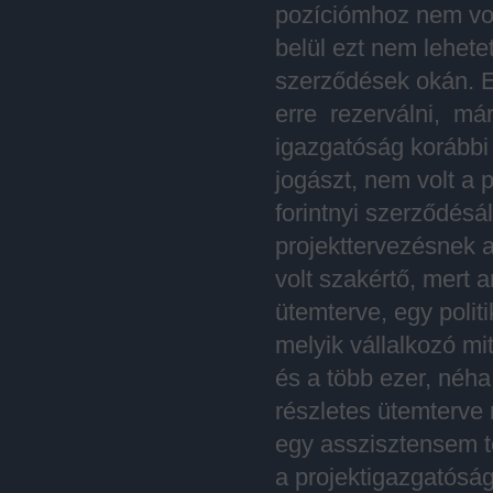
pozíciómhoz nem vol
belül ezt nem lehete
szerződések okán. E
erre rezerválni, m
igazgatóság korábbi 
jogászt, nem volt a p
forintnyi szerződésá
projekttervezésnek 
volt szakértő, mert
ütemterve, egy polit
melyik vállalkozó mi
és a több ezer, néh
részletes ütemterve 
egy asszisztensem t
a projektigazgatóság