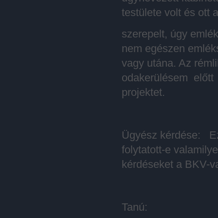
testülete volt és ott
szerepelt, úgy emlék
nem egészen emléks
vagy utána. Az réml
odakerülésem előtt
projektet.
Ügyész kérdése: Ez
folytatott-e valamil
kérdéseket a BKV-val
Tanú: