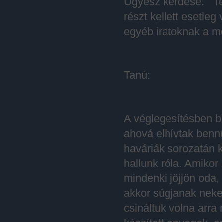
Ügyész kérdése: Teh
részt kellett esetle
egyéb iratoknak a 
Tanú:
A véglegesítésben bi
ahová elhívtak bennün
haváriák sorozatán k
hallunk róla. Amikor
mindenki jöjjön oda
akkor súgjanak neke
csináltuk volna arra