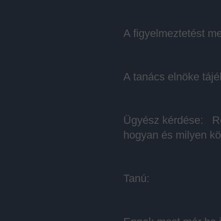
A figyelmeztetést m
A tanács elnöke tájé
Ügyész kérdése: Röv
hogyan és milyen kö
Tanú: