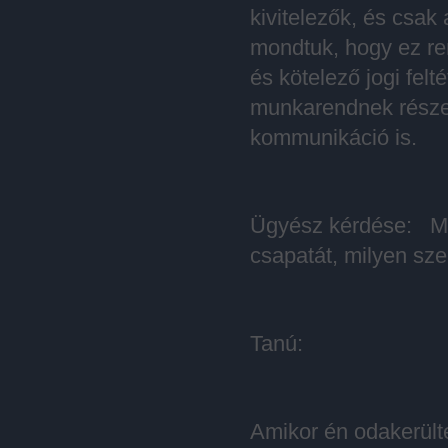
kivitelezők, és csak 
mondtuk, hogy ez re
és kötelező jogi fel
munkarendnek része v
kommunikáció is.
Ügyész kérdése: Mek
csapatát, milyen sz
Tanú:
Amikor én odakerült