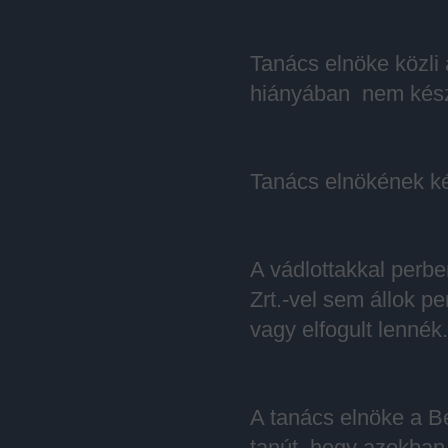
Tanács elnöke közli 
hiányában nem készí
Tanács elnökének ké
A vádlottakkal perb
Zrt.-vel sem állok p
vagy elfogult lennék.
A tanács elnöke a Be
tanút, hogy azokban