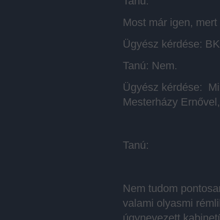
Tanú:
Most már igen, mert
Ügyész kérdése: BKV
Tanú: Nem.
Ügyész kérdése: Mi
Mesterházy Ernővel,
Tanú:
Nem tudom pontosan,
valami olyasmi réml
úgynevezett kabinet