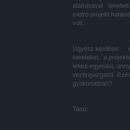
aláírásával lehete
metró projekt határi
volt.
Ügyész kérdése: Az
kereteket, a projekt
lefedi egymást, anny
vezérigazgatót. Ezér
gyakorlatban?
Tanú: