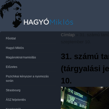
Címlap
» 31. számú tanú 
Jelenlegi hely
Főoldal
szeptember 10.
Hagyó Miklós
31. számú ta
Magánokirat-hamisítás
(tárgyalási 
Előzetes
Pszichikai kényszer a nyomozás
10.
során
Strasbourg
ÁSZ feljelentés