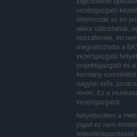
kapcsolatos operatí
vezérigazgató kezeih
létrehozták az én poz
akkor változtattak
hozzáférnek, én nem
megváltoztatta a BK
vezérigazgató helyet
projektigazgató és a
kormány szerződést i
nagyon erős „tanácsa
révén. Ez a munkas
vezérigazgatót
helyettesítem a met
jogait ez nem érintet
teljesítésigazolása