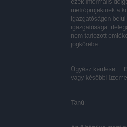
ezek informális dolg
metróprojektnek a k
igazgatóságon belü
igazgatósága delegá
nem tartozott emléke
jogkörébe.
Ügyész kérdése: Ez
vagy későbbi üzeme
Tanú: