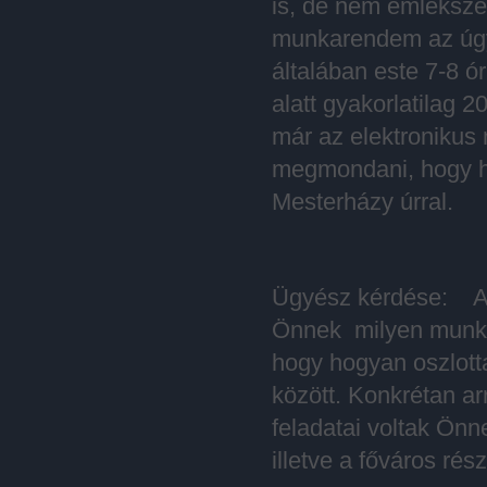
is, de nem emléksze
munkarendem az úgy 
általában este 7-8 ó
alatt gyakorlatilag 
már az elektronikus
megmondani, hogy há
Mesterházy úrral.
Ügyész kérdése: A
Önnek milyen munkakö
hogy hogyan oszlott
között. Konkrétan ar
feladatai voltak Önn
illetve a főváros ré