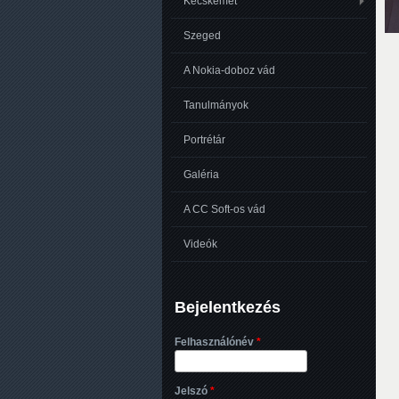
Kecskemét
Szeged
A Nokia-doboz vád
Tanulmányok
Portrétár
Galéria
A CC Soft-os vád
Videók
Bejelentkezés
Felhasználónév
*
Jelszó
*