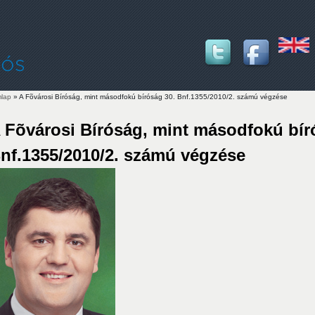
lap
» A Fõvárosi Bíróság, mint másodfokú bíróság 30. Bnf.1355/2010/2. számú végzése
lenlegi hely
 Fõvárosi Bíróság, mint másodfokú bír
nf.1355/2010/2. számú végzése