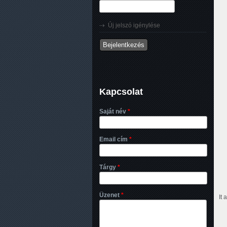
Új jelszó igénylése
Kapcsolat
Saját név
*
Email cím
*
Tárgy
*
Üzenet
*
It