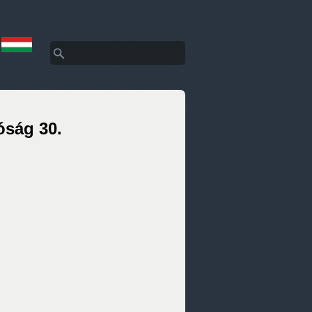
Keresés
Keresés űrlap
óság 30.