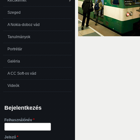
Kecskemét
Szeged
A Nokia-doboz vád
Tanulmányok
Portrétár
Galéria
A CC Soft-os vád
Videók
Bejelentkezés
Felhasználónév
*
Jelszó
*