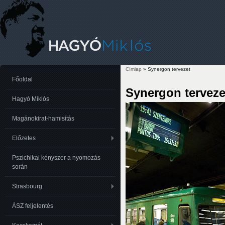
Címlap
» Synergon tervezet
Jelenlegi hely
Főoldal
Synergon terveze
Hagyó Miklós
Magánokirat-hamisítás
Előzetes
Pszichikai kényszer a nyomozás
során
Strasbourg
ÁSZ feljelentés