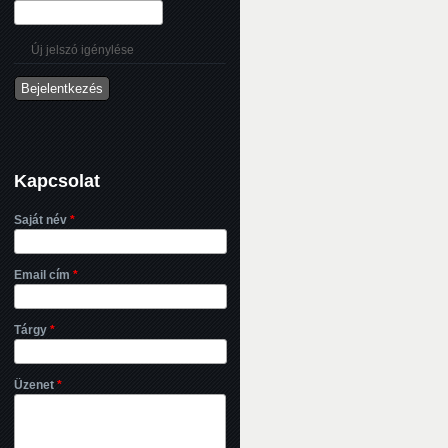
Új jelszó igénylése
Kapcsolat
Saját név
*
Email cím
*
Tárgy
*
Üzenet
*