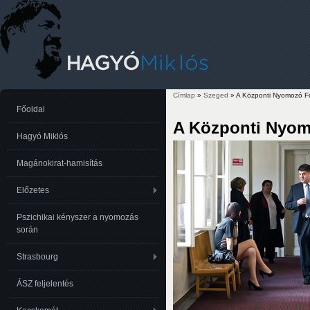
Címlap
»
Szeged
» A Központi Nyomozó Fő
Jelenlegi hely
Főoldal
A Központi Nyomo
Hagyó Miklós
Magánokirat-hamisítás
Előzetes
Pszichikai kényszer a nyomozás
során
Strasbourg
ÁSZ feljelentés