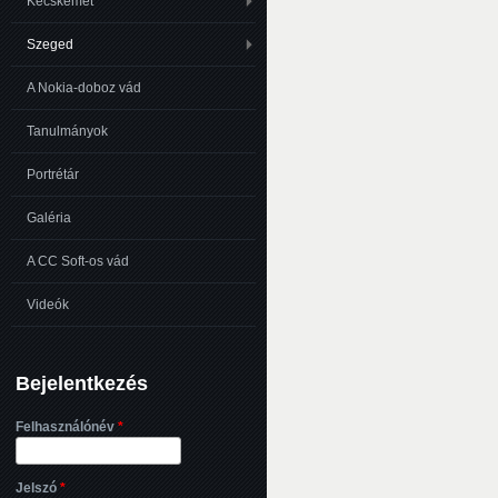
Kecskemét
Szeged
A Nokia-doboz vád
Tanulmányok
Portrétár
Galéria
A CC Soft-os vád
Videók
Bejelentkezés
Felhasználónév
*
Jelszó
*