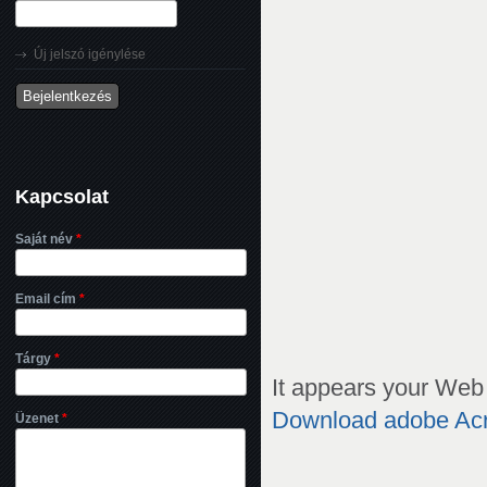
Új jelszó igénylése
Kapcsolat
Saját név
*
Email cím
*
Tárgy
*
It appears your Web 
Download adobe Ac
Üzenet
*