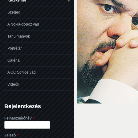
Kecskemét
Szeged
A Nokia-doboz vád
Tanulmányok
Portrétár
Galéria
A CC Soft-os vád
Videók
Bejelentkezés
Felhasználónév
*
Jelszó
*