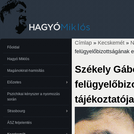
Címlap
»
Kecskemét
»
N
Jelenlegi hely
Főoldal
felügyelőbizottságának 
Hagyó Miklós
Székely Gáb
Magánokirat-hamisítás
felügyelőbi
Előzetes
Pszichikai kényszer a nyomozás
tájékoztatój
során
Strasbourg
ÁSZ feljelentés