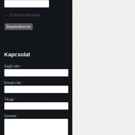
Új jelszó igénylése
Kapcsolat
Saját név
*
Email cím
*
Tárgy
*
Üzenet
*