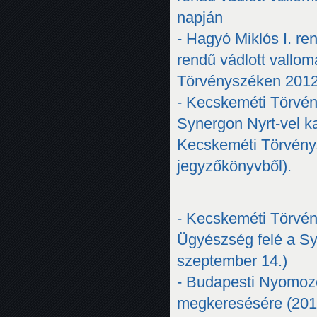
napján
- Hagyó Miklós I. re
rendű vádlott vallom
Törvényszéken 2012
- Kecskeméti Törvén
Synergon Nyrt-vel ka
Kecskeméti Törvénys
jegyzőkönyvből).
- Kecskeméti Törvé
Ügyészség felé a Syn
szeptember 14.)
- Budapesti Nyomoz
megkeresésére (201