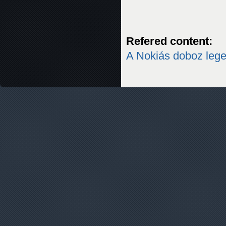
Refered content:
A Nokiás doboz lege