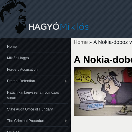
Home
» A Nokia-doboz 
You are here
Home
A Nokia-dob
Miklós Hagyó
Forgery Accusation
Pretrial Detention
Pszichikai kényszer a nyomozás
során
State Audit Office of Hungary
The Criminal Procedure