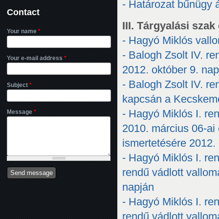
- Határozat bűnügy á
Contact
III. Tárgyalási sz
Your name
*
- Hagyó Miklós vallo
- Balogh Zsolt IV. 
Your e-mail address
*
2012. október 9. nap
- Balogh Zsolt IV. re
Subject
*
kapcsán a Kecskemé
- Hagyó Miklós I. r
Message
*
2010. március 06-ai 
ismertetésére 2012.
- Hagyó Miklós I. re
rendű vádlott vallo
napján
- Hagyó Miklós I. re
rendű vádlott vallo