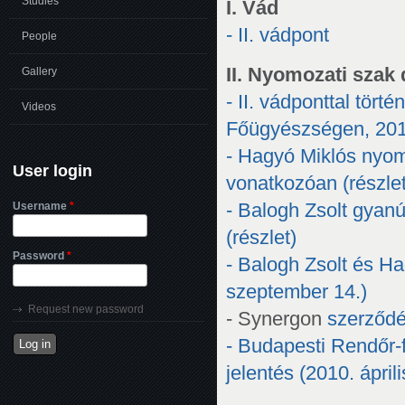
Studies
I. Vád
- II. vádpont
People
II. Nyomozati sza
Gallery
- II. vádponttal tö
Videos
Főügyészségen, 201
- Hagyó Miklós nyomo
User login
vonatkozóan (részlet
Username
*
- Balogh Zsolt gyanú
(részlet)
Password
*
- Balogh Zsolt és H
szeptember 14.)
Request new password
- Synergon
szerződ
- Budapesti Rendőr-
jelentés (2010. áprili