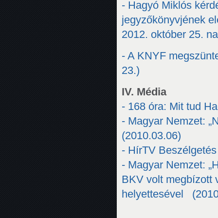
- Hagyó Miklós kérd
jegyzőkönyvjének el
2012. október 25. na
- A KNYF megszünte
23.)
IV. Média
- 168 óra: Mit tud 
- Magyar Nemzet: „
(2010.03.06)
- HírTV Beszélgetés 
- Magyar Nemzet: „Ha
BKV volt megbízott 
helyettesével (2010