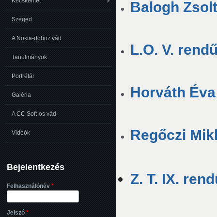
Kecskemét
Balogh Zsolt
Szeged
A Nokia-doboz vád
L.O. V. rend
Tanulmányok
Portrétár
Horváth Éva 
Galéria
A CC Soft-os vád
Regőczi Mikl
Videók
Bejelentkezés
Z. T. IX. ren
Felhasználónév
*
Jelszó
*