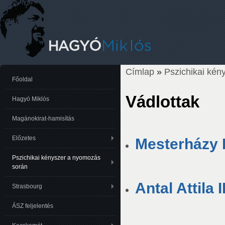
Címlap
»
Pszichikai kén
Jelenlegi hely
Főoldal
Vádlottak
Hagyó Miklós
Magánokirat-hamisítás
Előzetes
Mesterházy E
Pszichikai kényszer a nyomozás
során
Antal Attila 
Strasbourg
ÁSZ feljelentés