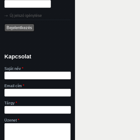
Új jelszó igénylése
Kapcsolat
Saját név
*
Email cím
*
Tárgy
*
Üzenet
*